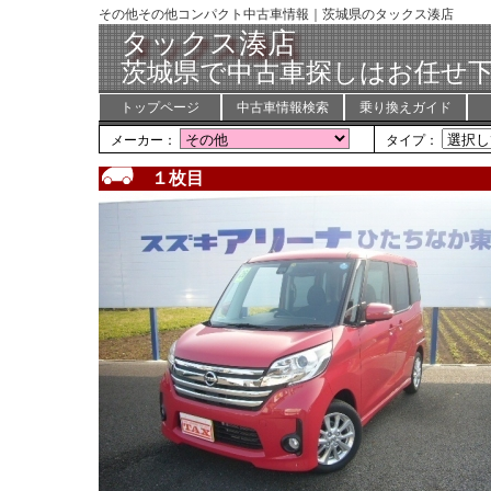
その他その他コンパクト中古車情報｜茨城県のタックス湊店
タックス湊店
茨城県で中古車探しはお任せ下
トップページ
中古車情報検索
乗り換えガイド
メーカー：
タイプ：
１枚目