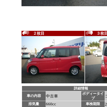
２枚目
３枚
詳細情報
ボディータイ
車の内容
中古車
プ
660cc
排気量
車検期限