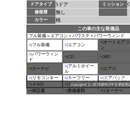
ドアタイプ
5ドア
ミッション
修復暦
無し
カラー
桃
この車の主な装備品
フル装備＝エアコン＋パワステ＋パワーウィンド
×|オートエアコ
○
|フル装備
○
|エアコン
ン
○
|パワーウィン
×|CD
×|MD
ド
○
|アルミホイー
×|カーナビ
×|エアロ
ル
○
|リモコンキー
○
|キーフリー
○
|エアバック
買って,乗って,安心ＴＡＸ誠実中古車
×|４WD
×|ディーゼル車
×|左ハンドル
Copyright(C)2026 茨城県の中古車販売店タッ
×|保証書
×|整備書類
×|1オーナー