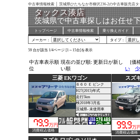
中古車情報検索 │ 茨城県ひたちなか市柳沢236-2の中古車販売店
タックス湊店
茨城県で中古車探しはお任せ下
トップページ
中古車情報検索
乗り換えガイド
メーカー：
タイプ：
59 台が該当 1/4ページ [1～15台]を表示
中古車表示順
現在の並び順: 更新日が新し
[価
位
い順
い
少
三菱 EKワゴン
スズキ
６６０ Ｅ ピンク
H27(2015)年式
走行5km
検2018年3月迄
茨城県- 未使用車
万円
万
消費税込価格
消費税込価格