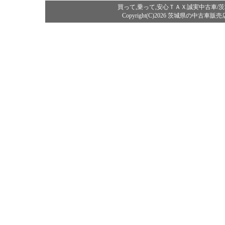
買って,乗って,安心ＴＡＸ誠実中古車
Copyright(C)2026 茨城県の中古車販売店タッ