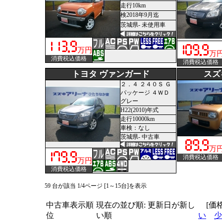
走行10km
検2018年9月迄
茨城県- 未使用車
万円
万
消費税込価格
消費税込価格
トヨタ ヴァンガード
スズ
２．４ ２４０Ｓ Ｇ
パッケージ ４ＷＤ
グレー
H22(2010)年式
走行10000km
車検：なし
茨城県- 中古車
万
消費税込価格
万円
消費税込価格
59 台が該当 1/4ページ [1～15台]を表示
中古車表示順
現在の並び順: 更新日が新し
[価
位
い順
い
少